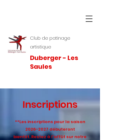
Club de patinage
artistique
Duberger - Les
Saules
Inscriptions
**Les inscriptions pour la saison
2026-2027
débuteront
bientôt.
Restez à l'affût sur notre