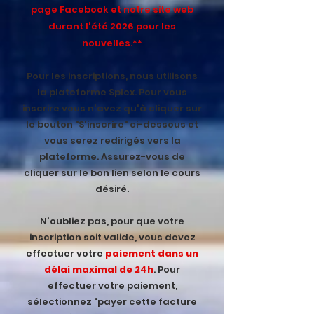
page Facebook et notre site web
durant l'été 2026 pour les
nouvelles.**
Pour les inscriptions, nous utilisons
la plateforme Splex. Pour vous
inscrire vous n'avez qu'à cliquer sur
le bouton "S'inscrire" ci-dessous et
vous serez redirigés vers la
plateforme. Assurez-vous de
cliquer sur le bon lien selon le cours
désiré.
N'oubliez pas, pour que votre
inscription soit valide, vous devez
effectuer votre
paiement dans un
délai maximal de 24h
. Pour
effectuer votre paiement,
sélectionnez "payer cette facture